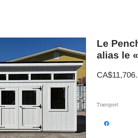
Le Penc
alias le
CA$11,706.
Transport
Les frais de transpor
livraison.