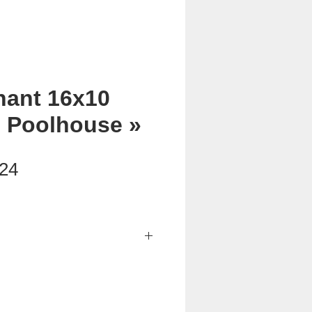
hant 16x10
 « Poolhouse »
Price
24
t peuvent varier selon le lieu de